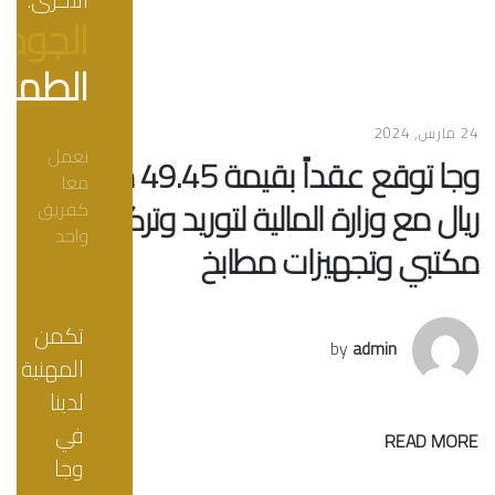
الجودة
الطمو
24 مارس, 2024
نعمل
وجا توقع عقداً بقيمة 49.45 مليون
معا
ريال مع وزارة المالية لتوريد وتركيب أثاث
كفريق
واحد
مكتبي وتجهيزات مطابخ
تكمن
by
admin
المهنية
لدينا
في
READ MORE
وجا