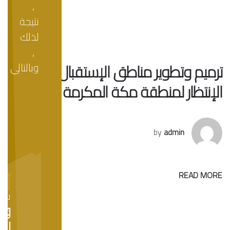
,
نتيجة
لذلك
,
ترميم وتطوير مناطق الإستقبال ومناطق
وبالتالي
الإنتظار لمنطقة مكة المكرمة
by
admin
أن
READ MORE
هي
نتط
شر
لتحق
مسا
وج
الريا
متع
لل
النمو
قط
الق