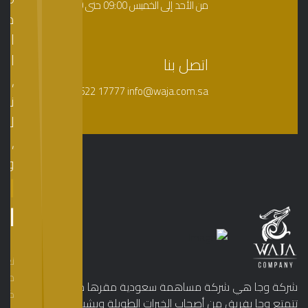
من الأحد إلى الخميس
09:00
حتى
05:00
مع
الم
الأ
اتصل بنا
,
+966 5522 17777
info@waja.com.sa
نتي
لذل
,
وبال
ال
ال
نعم
معا
شركة وجا هي شركة مساهمة سعودية مقرها مدينة الرياض،
كفر
تتمتع وجا بفريق من أصحاب الخبرات الطويلة وبشبكة قوية من