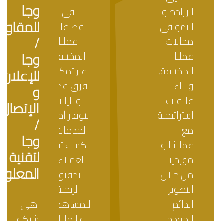
وجا
الريادة و
في
للمقاول
النمو في
قطاعات
19 مارس, 2025
/
مجالات
عملنا
وجا توقع مذكرة تفاهم مع رستورد
عملنا
المختلفة,
وجا
كلاود الأمريكية
المختلفة,
عبر تمكين
للإعلان
و بناء
فرق عملنا
و
علاقات
و آلياتنا,
الإتصال
by
admin
استراتيجية
لتوفير أجود
/
مع
الخدمات و
وجا
عملائنا و
كسب ثقة
READ MORE
لتقنية
موردينا
العملاء و
المعلوم
من خلال
تحقيق
التطوير
الربحية
الدائم
للمساهمين
هي
لنموذج
و الملاك.
شركة