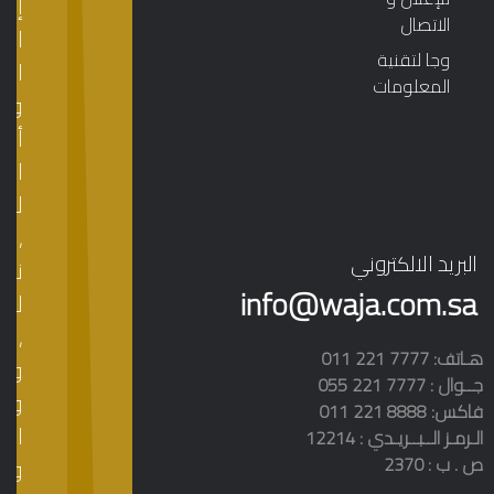
إدا
الاتصال
الم
وجا لتقنية
الم
المعلومات
وف
أح
المع
لذل
,
البريد الالكتروني
نتي
info@waja.com.sa
لذل
,
011 221 7777 :هـاتف
وبال
055 221 7777 : جــوال
وأن
011 فاكس: 8888 221
الس
الـرمـز الــبــريـدي : 12214
ص . ب : 2370
والب