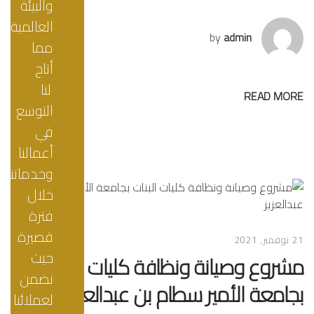
والبيئة
العالمية
by
admin
مما
أتاح
لنا
READ MORE
التوسع
في
أعمالنا
وخدماتنا
خلال
فترة
قصيرة
21 نوفمبر, 2021
حيث
مشروع وصيانة ونظافة كليات البنات
نضمن
بجامعة الأمير سطام بن عبدالعزيز
لعملائنا