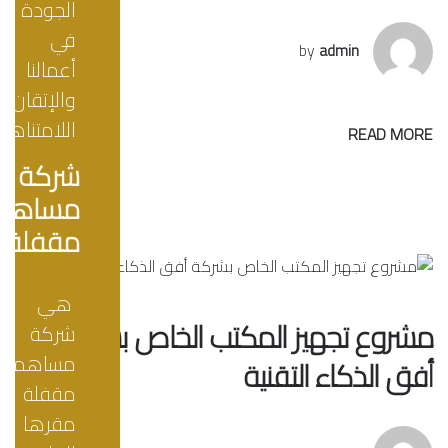
الجودة
في
by
admin
أعمالنا
والإتقان
اللامتناهي
READ MORE
شركة
مساهم
مقفلة
هي
مشروع تجهيز المكتب الخاص بشركة
شركة
مساهمة
أفق الذكاء التقنية
مقفلة
مقرها