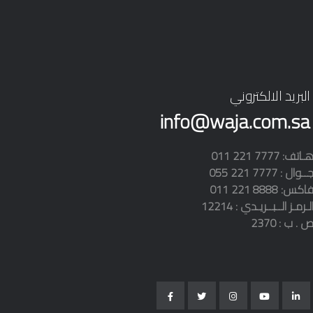
البريد الالكتروني
info@waja.com.sa
01 221 7777 :هـاتف
05 221 7777 : جــوال
01 فاكس: 8888 221
لـرمـز الــبــريـدي : 12214
 . ب : 2370