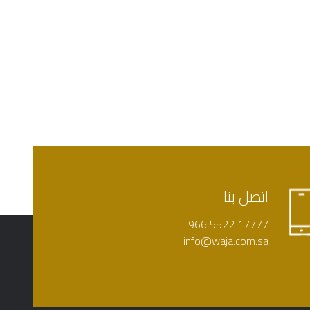
اتصل بنا
+966 5522 17777
info@waja.com.sa